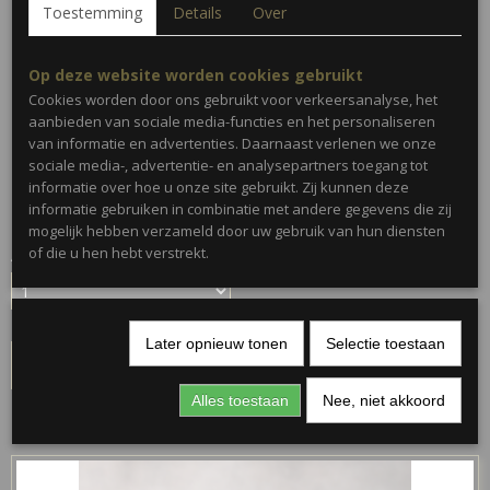
Toestemming
Details
Over
Op deze website worden cookies gebruikt
Cookies worden door ons gebruikt voor verkeersanalyse, het
Broche - magneet
aanbieden van sociale media-functies en het personaliseren
van informatie en advertenties. Daarnaast verlenen we onze
sociale media-, advertentie- en analysepartners toegang tot
€ 5,00
informatie over hoe u onze site gebruikt. Zij kunnen deze
(inclusief btw 21%)
informatie gebruiken in combinatie met andere gegevens die zij
✓
Op voorraad
mogelijk hebben verzameld door uw gebruik van hun diensten
of die u hen hebt verstrekt.
Aantal
Later opnieuw tonen
Selectie toestaan
IN WINKELWAGEN
Alles toestaan
Nee, niet akkoord
Ook interessant