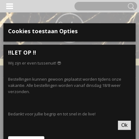
Cookies toestaan Opties
Inloggen
Registreren
UW WINKELWAGEN
‼️LET OP ‼️
Geen producten
(0)
Wij zijn er even tussenuit! 😎
Home
>
Accessoires
>
Broches
>
Broche - magneet
Bestellingen kunnen gewoon geplaatst worden tijdens onze
vakantie. Alle bestellingen worden vanaf dinsdag 18/8 weer
verzonden.
Bedankt voor jullie begrip en tot snel in de live!
Ok