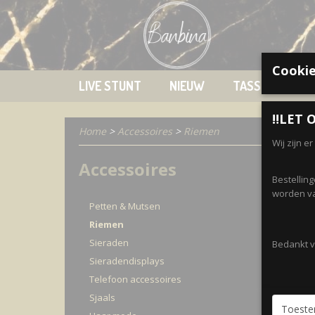
Cookie
LIVE STUNT
NIEUW
TASSEN
K
‼️LET O
Home
>
Accessoires
>
Riemen
Wij zijn e
Accessoires
Sorteer
Bestellin
worden va
Petten & Mutsen
Riemen
Sieraden
Bedankt vo
Sieradendisplays
Telefoon accessoires
Sjaals
Toest