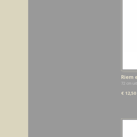
Riem e
Borde
72 cm ui
€ 12,50