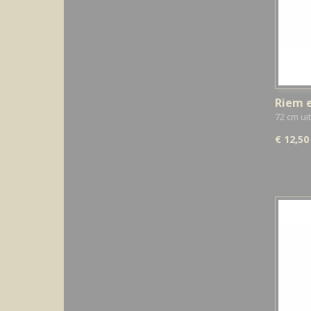
Riem e
72 cm ui
€ 12,50