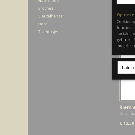
Haar mode
Broches
Op deze
Sleutelhanger
Cookies w
Deco
functies 
Toilettasjes
sociale m
gebruikt.
mogelijk 
Later 
Riem e
72 cm ui
€ 12,50