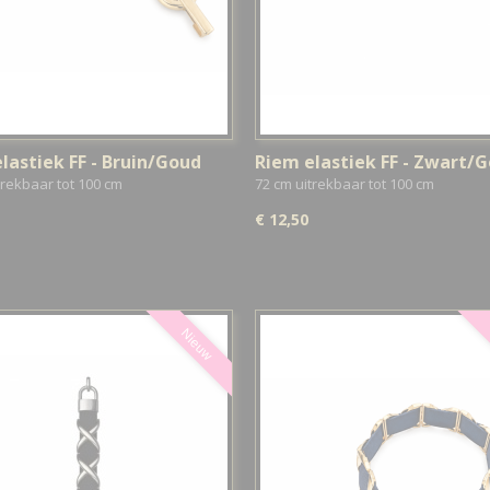
lastiek FF - Bruin/Goud
Riem elastiek FF - Zwart/
trekbaar tot 100 cm
72 cm uitrekbaar tot 100 cm
€ 12,50
Nieuw