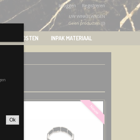
Inloggen
Registreren
UW WINKELWAGEN
Geen producten
(0)
VERZENDKOSTEN
INPAK MATERIAAL
gen
Nieuw
Nieuw
Ok