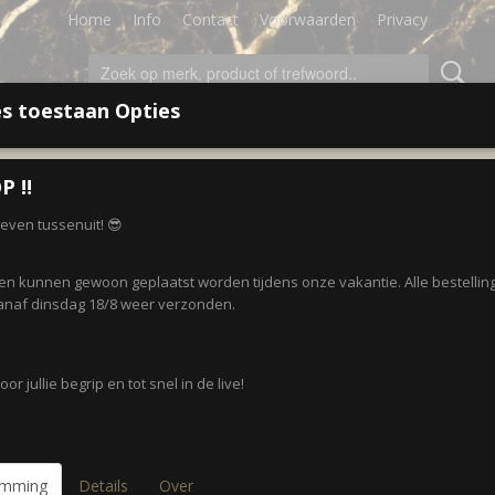
Home
Info
Contact
Voorwaarden
Privacy
s toestaan Opties
LEDING
ACCESSOIRES
SALE!
CADEAUBON
P ‼️
r even tussenuit! 😎
 op:
gen kunnen gewoon geplaatst worden tijdens onze vakantie. Alle bestellin
naf dinsdag 18/8 weer verzonden.
Nieuw
or jullie begrip en tot snel in de live!
emming
Details
Over