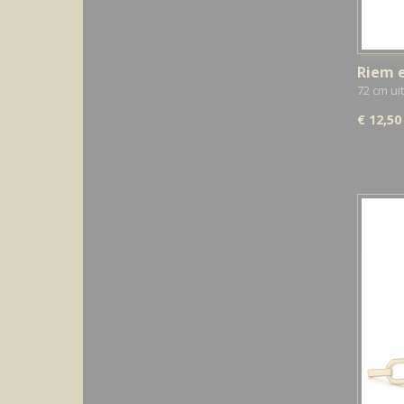
Riem e
72 cm ui
€ 12,50