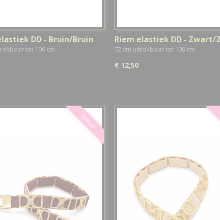
lastiek DD - Bruin/Bruin
Riem elastiek DD - Zwart/Z
trekbaar tot 100 cm
72 cm uitrekbaar tot 100 cm
€ 12,50
Nieuw