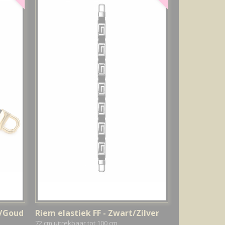
t/Goud
Riem elastiek FF - Zwart/Zilver
72 cm uitrekbaar tot 100 cm