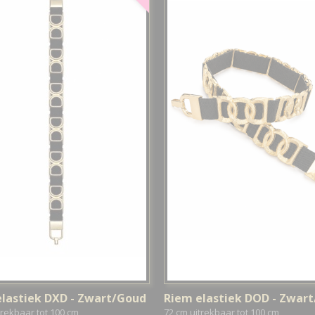
lastiek DXD - Zwart/Goud
Riem elastiek DOD - Zwar
trekbaar tot 100 cm
72 cm uitrekbaar tot 100 cm