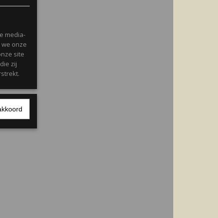
le media-
n we onze
onze site
ie zij
strekt.
akkoord