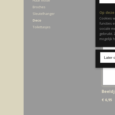
Haar mode
Broches
Op deze
Sleutelhanger
Cookies w
Deco
functies 
Toilettasjes
sociale m
gebruikt.
mogelijk 
Later 
Beeldj
zilver
€ 6,95