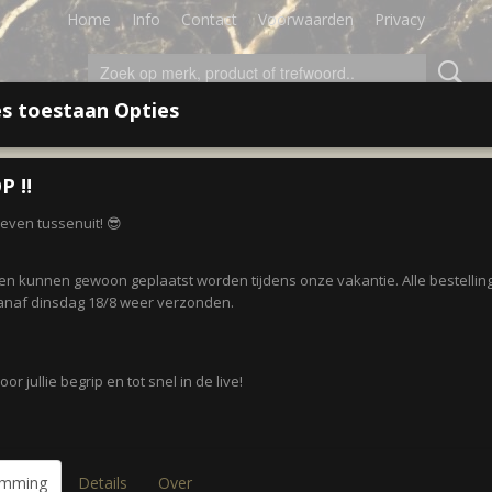
Home
Info
Contact
Voorwaarden
Privacy
s toestaan Opties
LEDING
ACCESSOIRES
SALE!
CADEAUBON
P ‼️
r even tussenuit! 😎
 op:
gen kunnen gewoon geplaatst worden tijdens onze vakantie. Alle bestellin
naf dinsdag 18/8 weer verzonden.
or jullie begrip en tot snel in de live!
emming
Details
Over