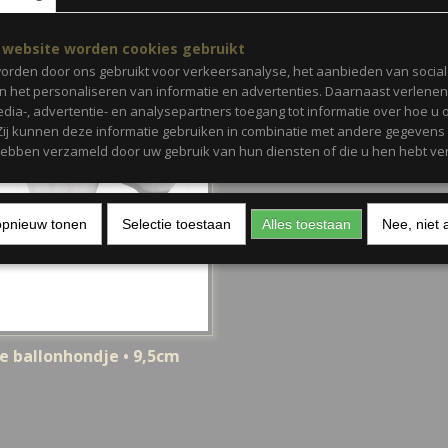
 website worden cookies gebruikt
orden door ons gebruikt voor verkeersanalyse, het aanbieden van socia
en het personaliseren van informatie en advertenties. Daarnaast verlene
edia-, advertentie- en analysepartners toegang tot informatie over hoe u 
 Zij kunnen deze informatie gebruiken in combinatie met andere gegevens d
hebben verzameld door uw gebruik van hun diensten of die u hen hebt ver
opnieuw tonen
Selectie toestaan
Alles toestaan
Nee, niet 
e ballonhondje • 9,5cm