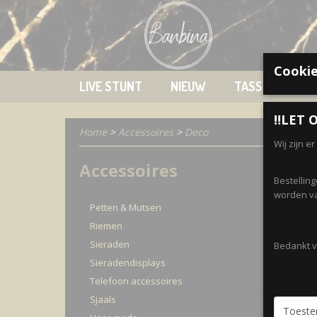
Cookie
LIVE STUNT
NIEUW
TASSEN
K
‼️LET O
Home
>
Accessoires
>
Deco
Wij zijn e
Accessoires
Sorteer
Bestellin
worden va
Petten & Mutsen
Riemen
Sieraden
Bedankt vo
Sieradendisplays
Telefoon accessoires
Sjaals
Toest