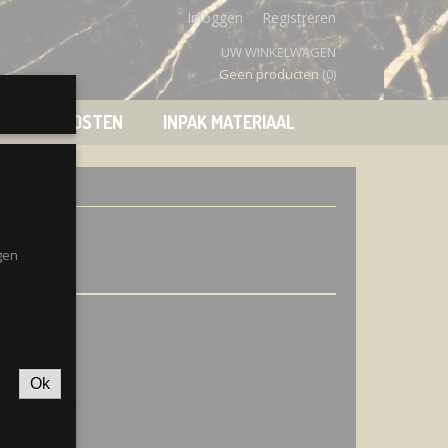
Inloggen
Registreren
UW WINKELWAGEN
Geen producten
(0)
VERZENDKOSTEN
INPAK MATERIAAL
gen
Ok