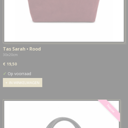
Tas Sarah • Rood
30x20cm
€ 19,50
✓
Op voorraad
IN WINKELWAGEN
Nieuw