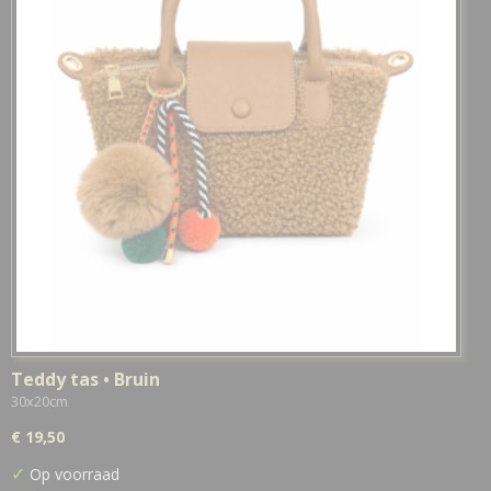
Teddy tas • Bruin
30x20cm
€ 19,50
✓
Op voorraad