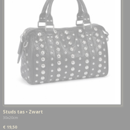
Studs tas • Zwart
30x20cm
€ 19,50