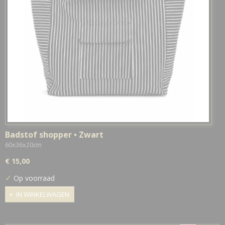
Badstof shopper • Zwart
60x36x20cm
€ 15,00
✓
Op voorraad
IN WINKELWAGEN