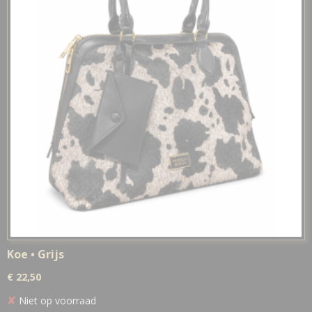
Koe • Grijs
€ 22,50
✘
Niet op voorraad