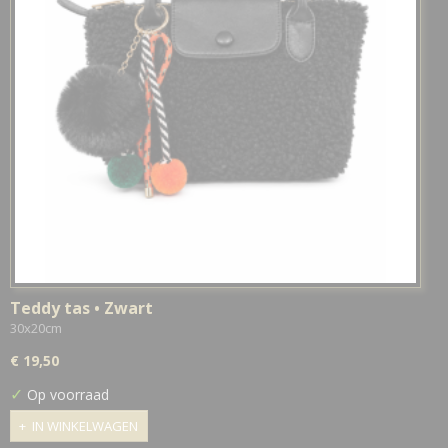
Teddy tas • Zwart
30x20cm
€ 19,50
✓
Op voorraad
IN WINKELWAGEN