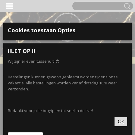
Cookies toestaan Opties
Inloggen
Registreren
UW WINKELWAGEN
‼️LET OP ‼️
Geen producten
(0)
Wij zijn er even tussenuit! 😎
Home
>
Tassen
Bestellingen kunnen gewoon geplaatst worden tijdens onze
vakantie. Alle bestellingen worden vanaf dinsdag 18/8 weer
Sorteer op:
verzonden.
Bedankt voor jullie begrip en tot snel in de live!
Nieuw
Ok