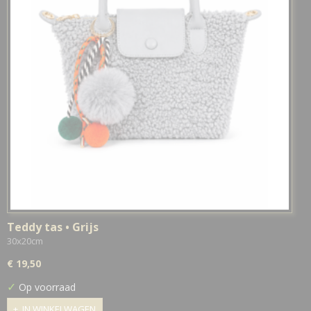
Teddy tas • Grijs
30x20cm
€ 19,50
✓
Op voorraad
IN WINKELWAGEN