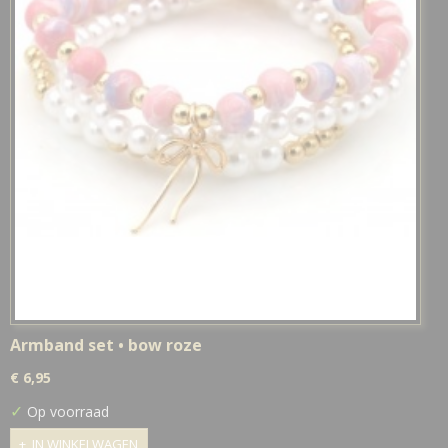
Armband set • bow roze
€ 6,95
✓
Op voorraad
IN WINKELWAGEN