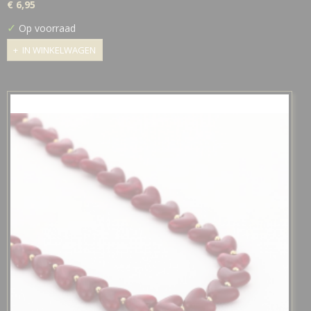
€ 6,95
✓
Op voorraad
IN WINKELWAGEN