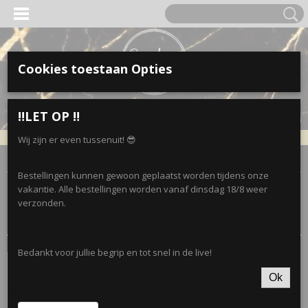
Cookies toestaan Opties
Inloggen
Registreren
UW WINKELWAGEN
‼️LET OP ‼️
Geen producten
(0)
Wij zijn er even tussenuit! 😎
Home
>
Accessoires
>
Sieraden
Bestellingen kunnen gewoon geplaatst worden tijdens onze
vakantie. Alle bestellingen worden vanaf dinsdag 18/8 weer
Sorteer op:
verzonden.
Bedankt voor jullie begrip en tot snel in de live!
Ok