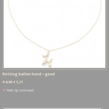
Ketting ballon hond • goud
€ 6,95
€ 5,21
✘
Niet op voorraad