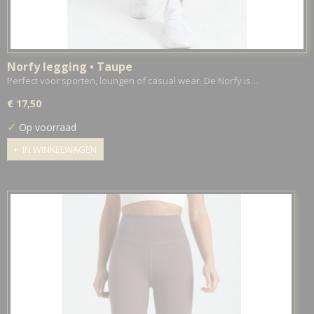
Norfy legging • Taupe
Perfect voor sporten, loungen of casual wear. De Norfy is…
€ 17,50
✓
Op voorraad
IN WINKELWAGEN