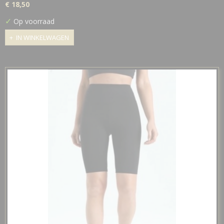
€ 18,50
✓
Op voorraad
IN WINKELWAGEN