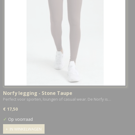
Norfy legging - Stone Taupe
Perfect voor sporten, loungen of casual wear. De Norfy is…
€ 17,50
✓
Op voorraad
IN WINKELWAGEN