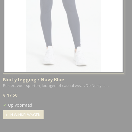
Norfy legging • Navy Blue
Perfect voor sporten, loungen of casual wear. De Norfy is…
€ 17,50
✓
Op voorraad
IN WINKELWAGEN