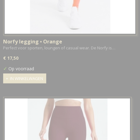
Norfy legging • Orange
Perfect voor sporten, loungen of casual wear. De Norfy is…
€ 17,50
✓
Op voorraad
IN WINKELWAGEN