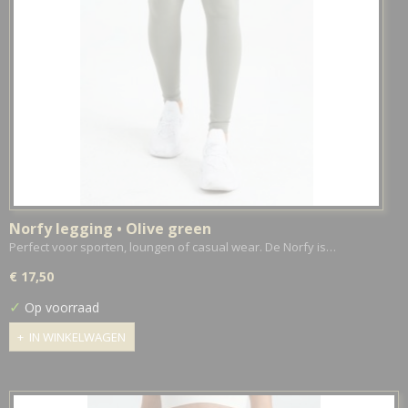
Norfy legging • Olive green
Perfect voor sporten, loungen of casual wear. De Norfy is…
€ 17,50
✓
Op voorraad
IN WINKELWAGEN