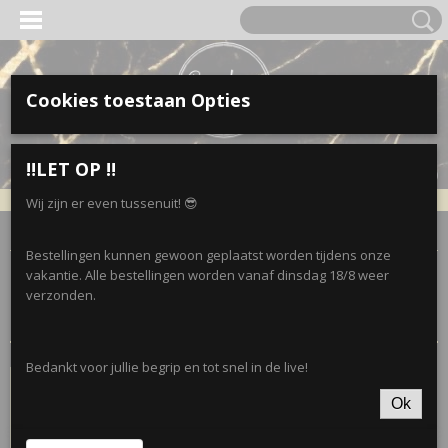
Cookies toestaan Opties
Inloggen
Registreren
UW WINKELWAGEN
‼️LET OP ‼️
Geen producten
(0)
Wij zijn er even tussenuit! 😎
Home
>
Kleding
>
NORFY-Leggings
Bestellingen kunnen gewoon geplaatst worden tijdens onze
vakantie. Alle bestellingen worden vanaf dinsdag 18/8 weer
Sorteer op:
verzonden.
Bedankt voor jullie begrip en tot snel in de live!
Ok