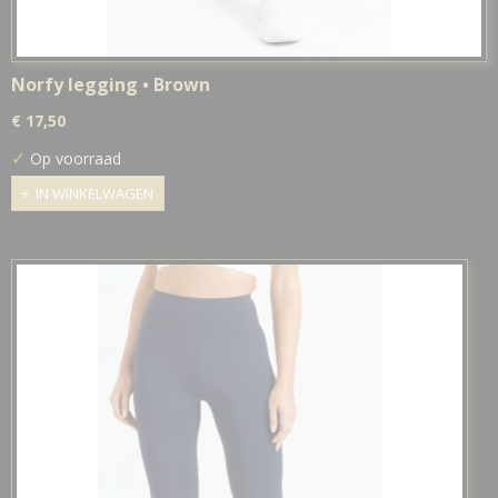
Norfy legging • Brown
€ 17,50
✓
Op voorraad
IN WINKELWAGEN