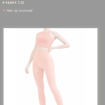
€ 14,50
€ 7,25
✘
Niet op voorraad