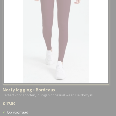
Norfy legging • Bordeaux
Perfect voor sporten, loungen of casual wear. De Norfy is…
€ 17,50
✓
Op voorraad