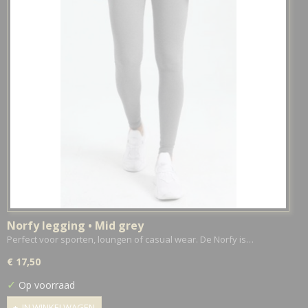
Norfy legging • Mid grey
Perfect voor sporten, loungen of casual wear. De Norfy is…
€ 17,50
✓
Op voorraad
IN WINKELWAGEN