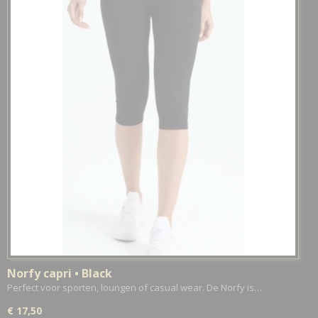
Norfy capri • Black
Perfect voor sporten, loungen of casual wear. De Norfy is…
€ 17,50