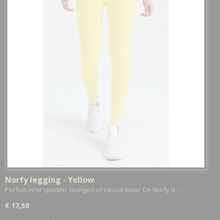
Norfy legging - Yellow
Perfect voor sporten, loungen of casual wear. De Norfy is…
€ 17,50