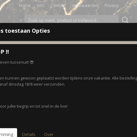
Home
Info
Contact
Voorwaarden
Privacy
s toestaan Opties
LEDING
ACCESSOIRES
SALE!
CADEAUBON
P ‼️
r even tussenuit! 😎
 op:
gen kunnen gewoon geplaatst worden tijdens onze vakantie. Alle bestellin
naf dinsdag 18/8 weer verzonden.
or jullie begrip en tot snel in de live!
emming
Details
Over