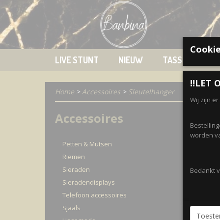
Cookie
LIVE STUNT
NIEUW
TASSEN
K
‼️LET O
Home
>
Accessoires
>
Sleutelhanger
Wij zijn e
Accessoires
Sorteer
Bestellin
worden va
Petten & Mutsen
Riemen
Sieraden
Bedankt vo
Sieradendisplays
Telefoon accessoires
Sjaals
Toest