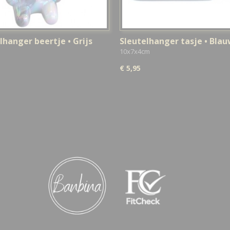
lhanger beertje • Grijs
Sleutelhanger tasje • Bla
10x7x4cm
€ 5,95