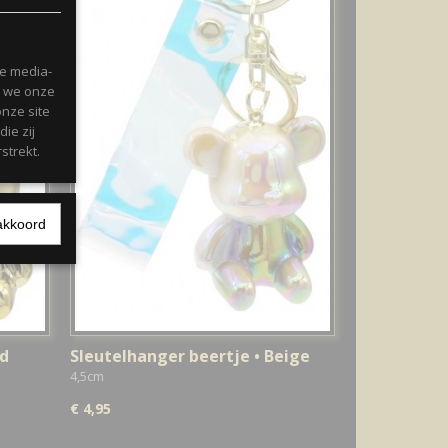
le media-
n we onze
onze site
ie zij
strekt.
akkoord
ud
Sleutelhanger beertje • Beige
4,5cm
€ 4,95