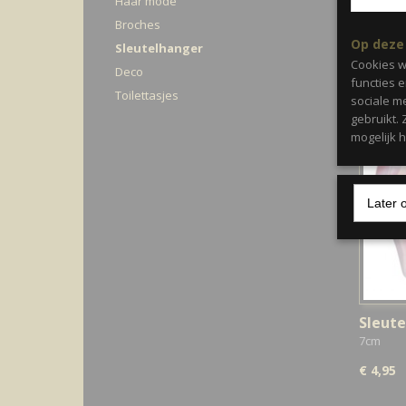
Haar mode
Broches
Op deze
Sleutelhanger
Cookies w
Deco
functies 
Toilettasjes
sociale m
gebruikt.
mogelijk 
Later 
Sleute
7cm
€ 4,95