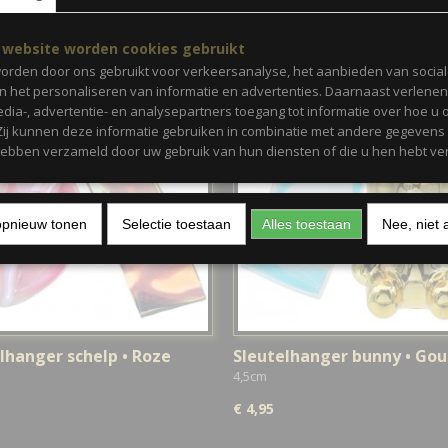
 website worden cookies gebruikt
orden door ons gebruikt voor verkeersanalyse, het aanbieden van socia
en het personaliseren van informatie en advertenties. Daarnaast verlene
edia-, advertentie- en analysepartners toegang tot informatie over hoe u 
 Zij kunnen deze informatie gebruiken in combinatie met andere gegevens d
hebben verzameld door uw gebruik van hun diensten of die u hen hebt ver
opnieuw tonen
Selectie toestaan
Alles toestaan
Nee, niet 
lhanger schelp • Roze
Sleutelhanger bunny • Go
4,5cm
€ 4,95