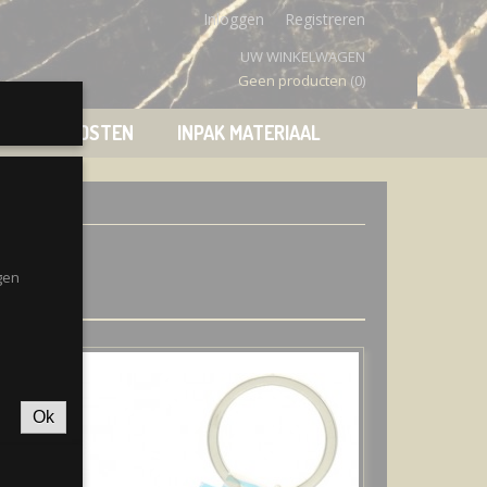
Inloggen
Registreren
UW WINKELWAGEN
Geen producten
(0)
VERZENDKOSTEN
INPAK MATERIAAL
gen
Ok