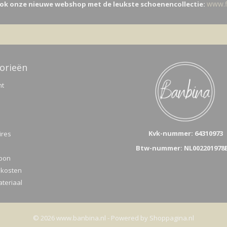
www.fi
ok onze nieuwe webshop met de leukste schoenencollectie:
orieën
nt
Kvk-n
ummer: 64310973
ires
Btw-nummer: NL002201978
bon
kosten
teriaal
© 2026 www.banbina.nl - Powered by Shoppagina.nl