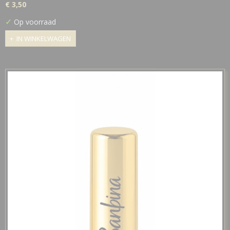
€ 3,50
✓
Op voorraad
IN WINKELWAGEN