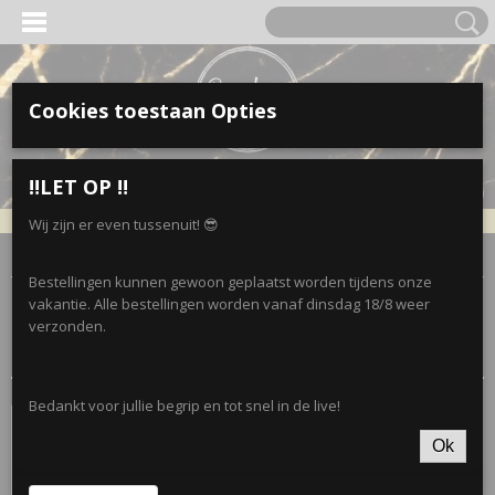
Cookies toestaan Opties
Inloggen
Registreren
UW WINKELWAGEN
‼️LET OP ‼️
Geen producten
(0)
Wij zijn er even tussenuit! 😎
Home
>
Live Stunt
Bestellingen kunnen gewoon geplaatst worden tijdens onze
vakantie. Alle bestellingen worden vanaf dinsdag 18/8 weer
Sorteer op:
verzonden.
Bedankt voor jullie begrip en tot snel in de live!
Ok