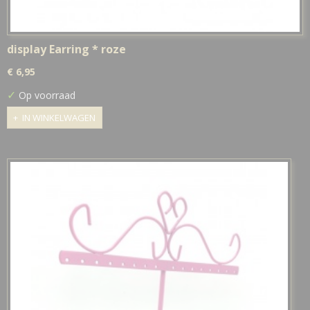
display Earring * roze
€ 6,95
✓
Op voorraad
IN WINKELWAGEN