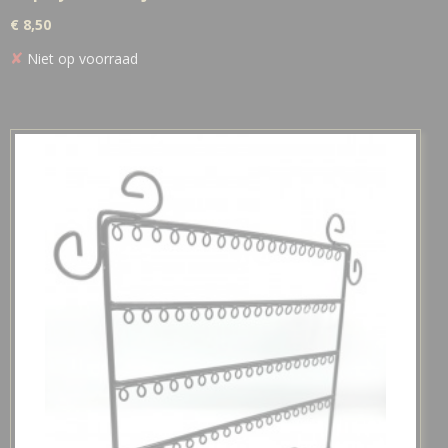
€ 8,50
✘
Niet op voorraad