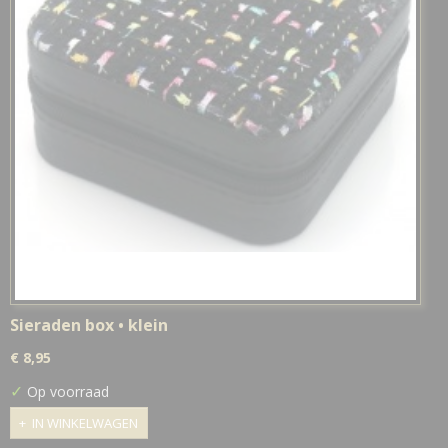
Sieraden box • klein
€ 8,95
✓
Op voorraad
IN WINKELWAGEN