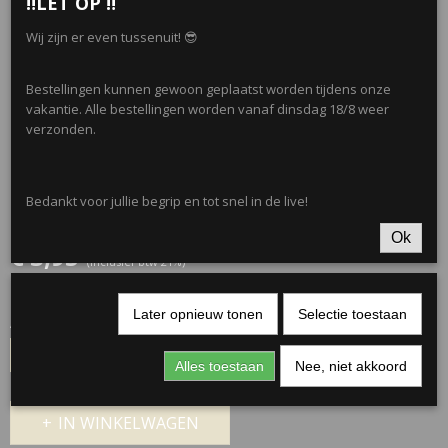
‼️LET OP ‼️
Wij zijn er even tussenuit! 😎
Bestellingen kunnen gewoon geplaatst worden tijdens onze
vakantie. Alle bestellingen worden vanaf dinsdag 18/8 weer
verzonden.
Haarclip klein- Red
Bedankt voor jullie begrip en tot snel in de live!
Ok
€ 3,95
(inclusief btw 21%)
✓
Op voorraad
Later opnieuw tonen
Selectie toestaan
Aantal
Alles toestaan
Nee, niet akkoord
IN WINKELWAGEN