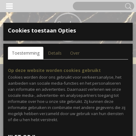
Cookies toestaan Opties
Inloggen
Registreren
UW WINKELWAGEN
Toestemming
Details
Over
Geen producten
(0)
Home
>
Accessoires
>
Haar mode
>
Haarclip klein- Red
Op deze website worden cookies gebruikt
Cookies worden door ons gebruikt voor verkeersanalyse, het
aanbieden van sociale media-functies en het personaliseren
van informatie en advertenties. Daarnaast verlenen we onze
sociale media-, advertentie- en analysepartners toegang tot
informatie over hoe u onze site gebruikt. Zij kunnen deze
informatie gebruiken in combinatie met andere gegevens die zij
mogelijk hebben verzameld door uw gebruik van hun diensten
of die u hen hebt verstrekt.