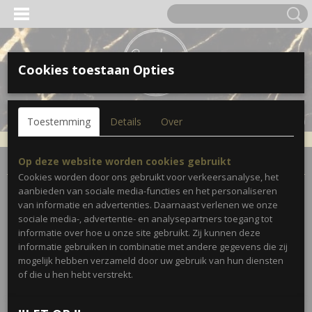
Cookies toestaan Opties
Inloggen
Registreren
UW WINKELWAGEN
Toestemming
Details
Over
Geen producten
(0)
Home
>
Accessoires
>
Sieraden
>
Ketting Glam • Champagne
Op deze website worden cookies gebruikt
Cookies worden door ons gebruikt voor verkeersanalyse, het
aanbieden van sociale media-functies en het personaliseren
van informatie en advertenties. Daarnaast verlenen we onze
sociale media-, advertentie- en analysepartners toegang tot
informatie over hoe u onze site gebruikt. Zij kunnen deze
informatie gebruiken in combinatie met andere gegevens die zij
mogelijk hebben verzameld door uw gebruik van hun diensten
of die u hen hebt verstrekt.