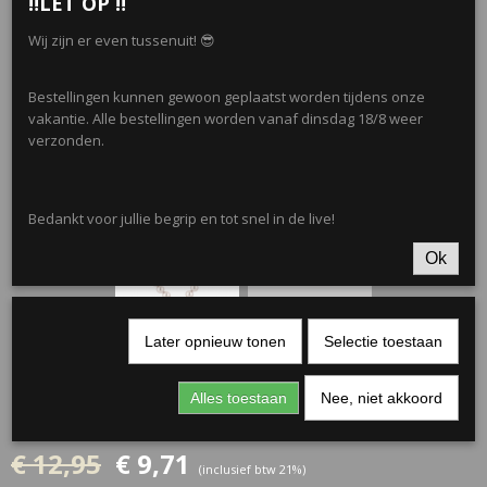
‼️LET OP ‼️
Wij zijn er even tussenuit! 😎
Bestellingen kunnen gewoon geplaatst worden tijdens onze
vakantie. Alle bestellingen worden vanaf dinsdag 18/8 weer
verzonden.
Bedankt voor jullie begrip en tot snel in de live!
Ok
Later opnieuw tonen
Selectie toestaan
Ketting Glam •
Alles toestaan
Nee, niet akkoord
Champagne
€ 12,95
€ 9,71
(inclusief btw 21%)