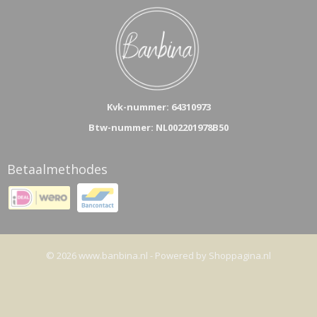
Kvk-n
ummer: 64310973
Btw-nummer: NL002201978B50
Betaalmethodes
© 2026 www.banbina.nl - Powered by Shoppagina.nl