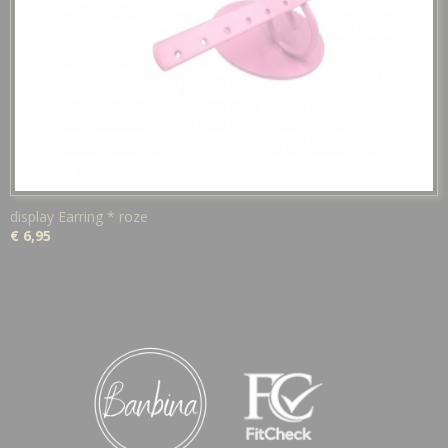
display Earring * roze
€ 6,95