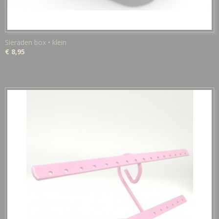
Sieraden box • klein
€ 8,95