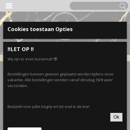
Cookies toestaan Opties
Inloggen
Registreren
UW WINKELWAGEN
‼️LET OP ‼️
Geen producten
(0)
Wij zijn er even tussenuit! 😎
Home
>
Accessoires
>
Sieradendisplays
>
Sieraden • Travel map
zwart
Bestellingen kunnen gewoon geplaatst worden tijdens onze
vakantie. Alle bestellingen worden vanaf dinsdag 18/8 weer
verzonden.
Bedankt voor jullie begrip en tot snel in de live!
Ok