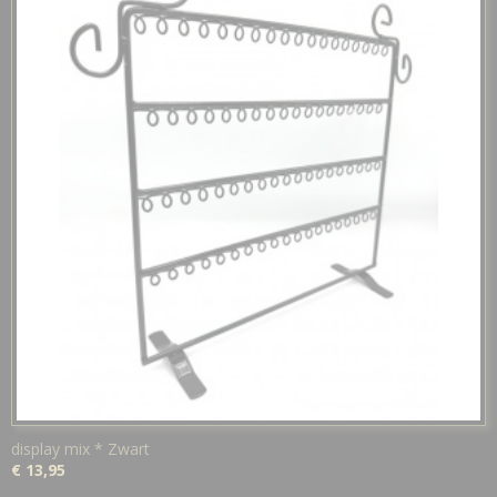
display mix * Zwart
€ 13,95