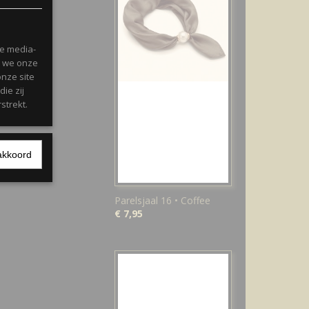
le media-
n we onze
onze site
ie zij
strekt.
akkoord
Parelsjaal 16 • Coffee
€ 7,95