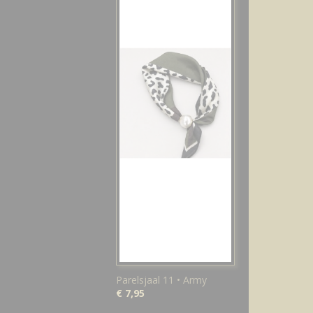
Parelsjaal 11 • Army
€ 7,95