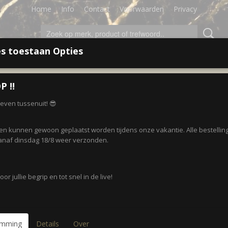
Home
Info
Contact
Voorwaarden
Privacy
s toestaan Opties
LEDING
ACCESSOIRES
SALE!
CADEAUBON
P ‼️
e/Olive F
r even tussenuit! 😎
Parelsjaal 22 • Beige/Oliv
gen kunnen gewoon geplaatst worden tijdens onze vakantie. Alle bestellin
€ 7,95
naf dinsdag 18/8 weer verzonden.
(inclusief btw 21%)
✓
Op voorraad
or jullie begrip en tot snel in de live!
Aantal
emming
Details
Over