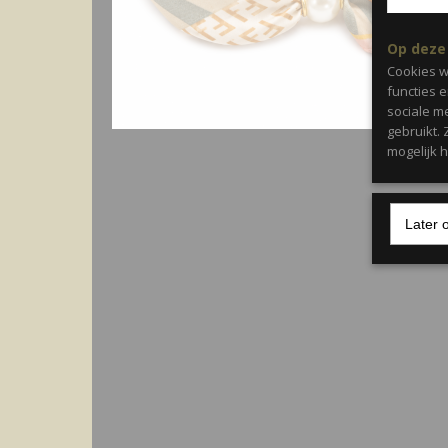
Op deze
Cookies w
functies 
sociale m
gebruikt.
mogelijk 
Later 