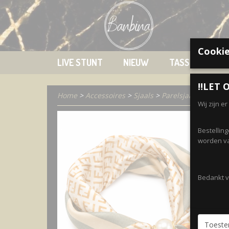
Cookie
LIVE STUNT
NIEUW
TASSEN
K
‼️LET O
Home
>
Accessoires
>
Sjaals
>
Parelsjaal 22 • Beig
Wij zijn e
Bestellin
worden va
Bedankt vo
Toest