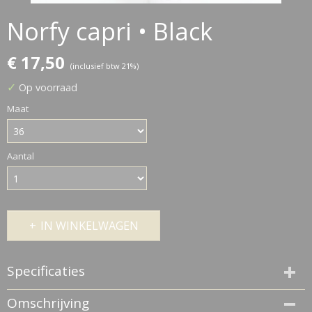
Norfy capri • Black
€ 17,50
(inclusief btw 21%)
✓
Op voorraad
Maat
Aantal
IN WINKELWAGEN
Specificaties
Productcode
Omschrijving
14658-68169