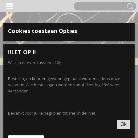
Cookies toestaan Opties
Inloggen
Registreren
UW WINKELWAGEN
‼️LET OP ‼️
Geen producten
(0)
Wij zijn er even tussenuit! 😎
Home
>
Kleding
>
NORFY-Leggings
>
Norfy capri • Black
Bestellingen kunnen gewoon geplaatst worden tijdens onze
vakantie. Alle bestellingen worden vanaf dinsdag 18/8 weer
verzonden.
Bedankt voor jullie begrip en tot snel in de live!
Ok