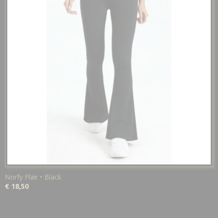
Norfy Flair • Black
€ 18,50