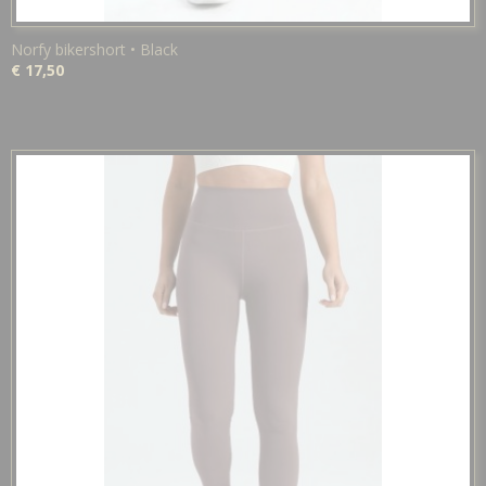
Norfy bikershort • Black
€ 17,50