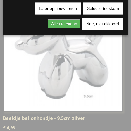
Later opnieuw tonen
Selectie toestaan
Alles toestaan
Nee, niet akkoord
Beeldje ballonhondje • 9,5cm zilver
€ 6,95