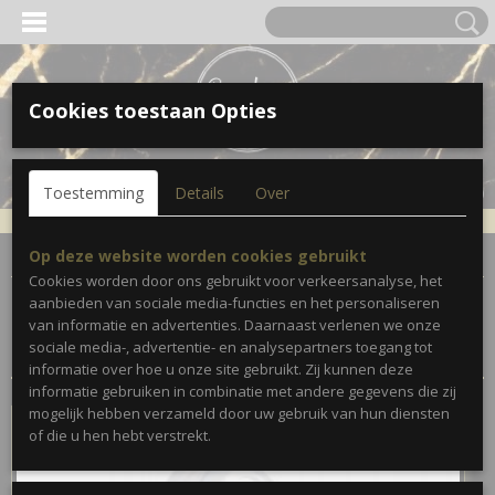
Cookies toestaan Opties
Inloggen
Registreren
UW WINKELWAGEN
Toestemming
Details
Over
Geen producten
(0)
Home
>
Accessoires
>
Deco
Op deze website worden cookies gebruikt
Cookies worden door ons gebruikt voor verkeersanalyse, het
aanbieden van sociale media-functies en het personaliseren
Sorteer op:
van informatie en advertenties. Daarnaast verlenen we onze
sociale media-, advertentie- en analysepartners toegang tot
informatie over hoe u onze site gebruikt. Zij kunnen deze
informatie gebruiken in combinatie met andere gegevens die zij
mogelijk hebben verzameld door uw gebruik van hun diensten
of die u hen hebt verstrekt.