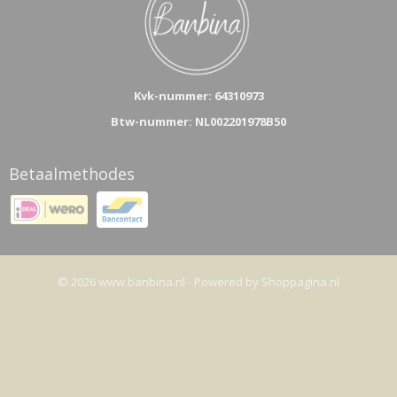
Kvk-n
ummer: 64310973
Btw-nummer: NL002201978B50
Betaalmethodes
© 2026 www.banbina.nl - Powered by Shoppagina.nl