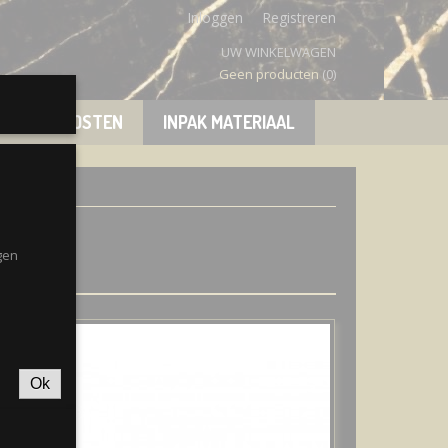
Inloggen
Registreren
UW WINKELWAGEN
Geen producten
(0)
VERZENDKOSTEN
INPAK MATERIAAL
gen
Ok