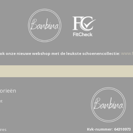
www.fi
ok onze nieuwe webshop met de leukste schoenencollectie:
orieën
nt
Kvk-n
ummer: 64310973
ires