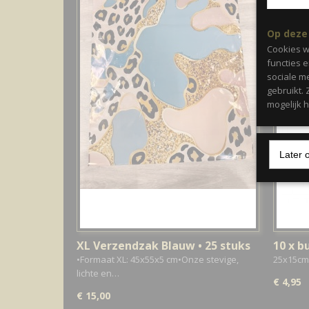
Op deze
Cookies w
functies 
sociale m
gebruikt.
mogelijk 
Later 
XL Verzendzak Blauw • 25 stuks
10 x b
•Formaat XL: 45x55x5 cm•Onze stevige,
25x15cm 
lichte en…
€ 4,95
€ 15,00