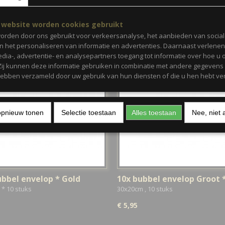
 website worden cookies gebruikt
orden door ons gebruikt voor verkeersanalyse, het aanbieden van socia
en het personaliseren van informatie en advertenties. Daarnaast verlene
edia-, advertentie- en analysepartners toegang tot informatie over hoe u 
 Zij kunnen deze informatie gebruiken in combinatie met andere gegevens d
hebben verzameld door uw gebruik van hun diensten of die u hen hebt ver
opnieuw tonen
Selectie toestaan
Alles toestaan
Nee, niet 
ubbel envelop * Gold
10x bubbel envelop Groot 
* 10 stuks
30x20cm , 10 stuks
€ 5,95