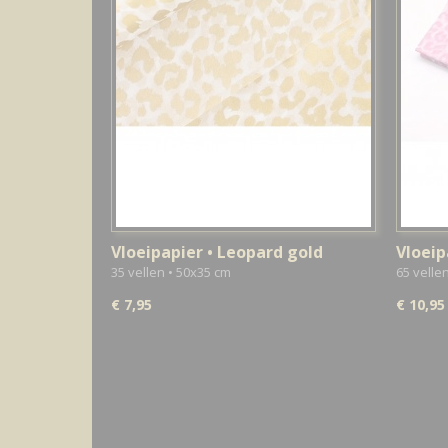
Vloeipapier • Leopard gold
Vloeip
35 vellen • 50x35 cm
65 velle
€ 7,95
€ 10,95