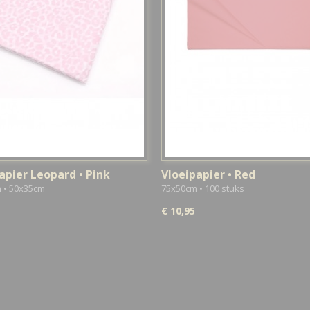
apier Leopard • Pink
Vloeipapier • Red
n • 50x35cm
75x50cm • 100 stuks
€ 10,95