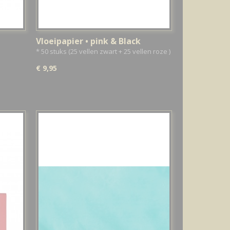
Vloeipapier • pink & Black
* 50 stuks (25 vellen zwart + 25 vellen roze )
€ 9,95