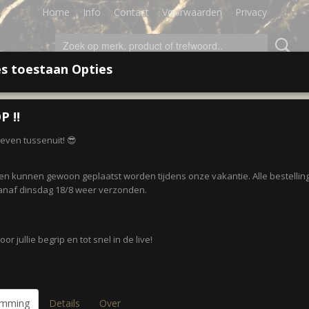
Home
Info
Contact
Voorwaarden
Privacy
s toestaan Opties
LEDING
ACCESSOIRES
SALE!
CADEAUBON
P ‼️
r even tussenuit! 😎
gen kunnen gewoon geplaatst worden tijdens onze vakantie. Alle bestellin
naf dinsdag 18/8 weer verzonden.
or jullie begrip en tot snel in de live!
emming
Details
Over