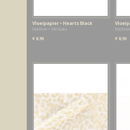
Vloeipapier • Hearts Black
Vloeip
50x35cm • 100 stuks
50x35cm 
€ 8,95
€ 8,95