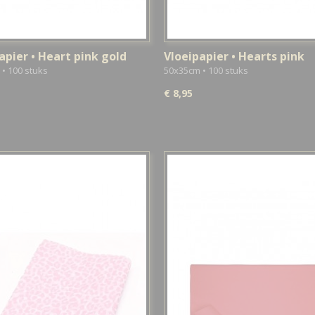
apier • Heart pink gold
Vloeipapier • Hearts pink
• 100 stuks
50x35cm • 100 stuks
€ 8,95