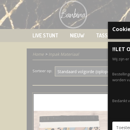
Cookie
LIVE STUNT
NIEUW
TASSEN
K
‼️LET O
Home
>
Inpak Materiaal
Wij zijn e
Sorteer op:
Bestellin
worden va
Bedankt vo
Toest