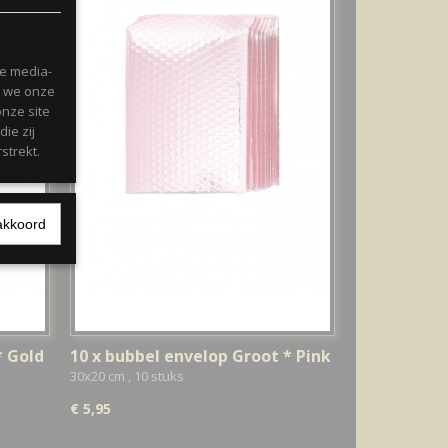
le media-
n we onze
onze site
ie zij
strekt.
akkoord
* Gold
10 x bubbel envelop Groot * Pink
30x20 cm , 10 stuks
€ 5,95