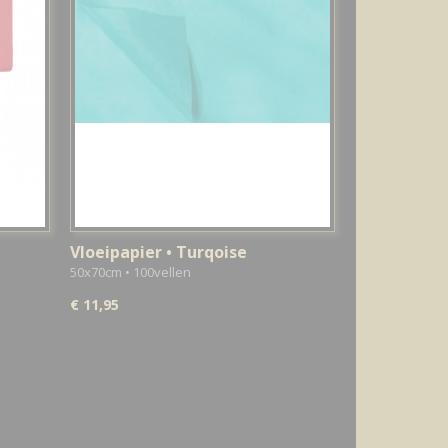
Vloeipapier • Turqoise
50x70cm • 100vellen
€ 11,95