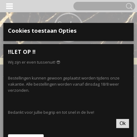
Cookies toestaan Opties
Inloggen
Registreren
UW WINKELWAGEN
‼️LET OP ‼️
Geen producten
(0)
Wij zijn er even tussenuit! 😎
Home
>
Accessoires
>
Riemen
>
Riem inspired • Goud
Bestellingen kunnen gewoon geplaatst worden tijdens onze
vakantie. Alle bestellingen worden vanaf dinsdag 18/8 weer
verzonden.
Bedankt voor jullie begrip en tot snel in de live!
Ok