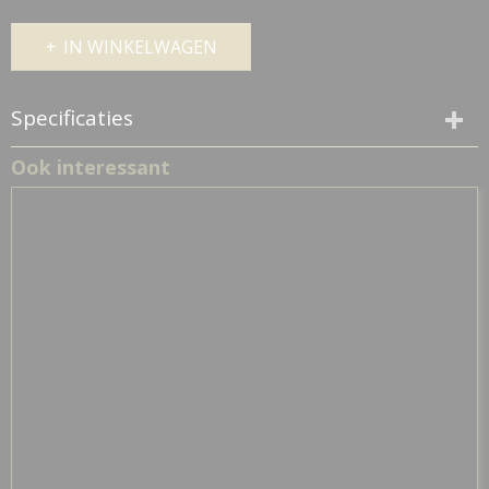
IN WINKELWAGEN
Specificaties
Productcode
Ook interessant
12056-43234