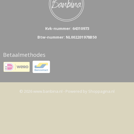
Kvk-n
ummer: 64310973
Btw-nummer: NL002201978B50
Betaalmethodes
© 2026 www.banbina.nl - Powered by Shoppagina.nl