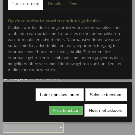
Toestemming
Details
Over
Op deze website worden cookies gebruikt
Cookies worden door ons gebruikt voor verkeersanalyse, het
aanbieden van sociale media-functies en het personaliseren
van informatie en advertenties. Daarnaast verlenen we onze
sociale media-, advertentie- en analysepartners toegang tot
informatie over hoe u onze site gebruikt. Zij kunnen deze
informatie gebruiken in combinatie met andere gegevens die zij
Riem inspired • Goud
mogelijk hebben verzameld door uw gebruik van hun diensten
of die u hen hebt verstrekt.
€ 12,50
(inclusief btw 21%)
✓
Op voorraad
Later opnieuw tonen
Selectie toestaan
Maat
Alles toestaan
Nee, niet akkoord
Aantal