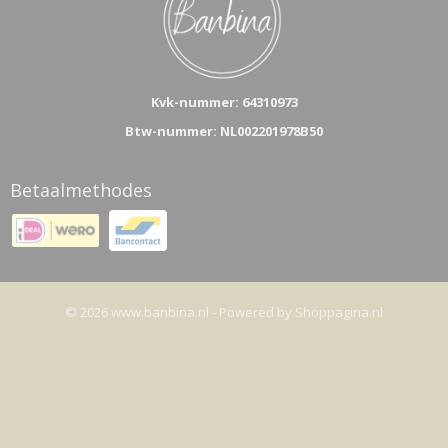
Kvk-n
ummer: 64310973
Btw-nummer: NL002201978B50
Betaalmethodes
© 2026 www.banbina.nl - Powered by Shoppagina.nl