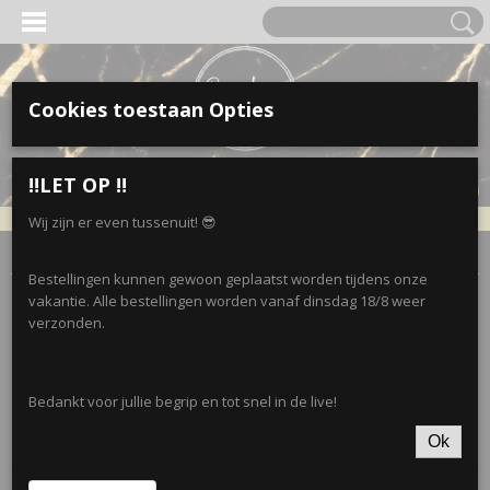
Cookies toestaan Opties
Inloggen
Registreren
UW WINKELWAGEN
‼️LET OP ‼️
Geen producten
(0)
Wij zijn er even tussenuit! 😎
Home
>
Accessoires
>
Sjaals
>
Parelsjaal 4 • Zwart/wit
Bestellingen kunnen gewoon geplaatst worden tijdens onze
vakantie. Alle bestellingen worden vanaf dinsdag 18/8 weer
verzonden.
Bedankt voor jullie begrip en tot snel in de live!
Ok