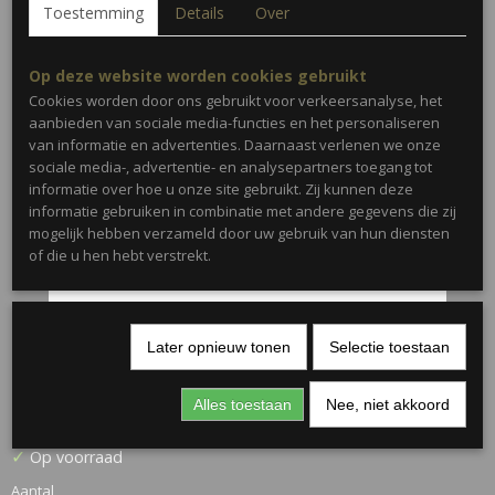
Toestemming
Details
Over
Op deze website worden cookies gebruikt
Cookies worden door ons gebruikt voor verkeersanalyse, het
aanbieden van sociale media-functies en het personaliseren
van informatie en advertenties. Daarnaast verlenen we onze
sociale media-, advertentie- en analysepartners toegang tot
informatie over hoe u onze site gebruikt. Zij kunnen deze
informatie gebruiken in combinatie met andere gegevens die zij
mogelijk hebben verzameld door uw gebruik van hun diensten
of die u hen hebt verstrekt.
Later opnieuw tonen
Selectie toestaan
Parelsjaal 4 • Zwart/wit
Alles toestaan
Nee, niet akkoord
€ 7,95
(inclusief btw 21%)
✓
Op voorraad
Aantal