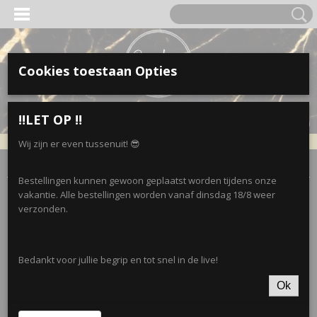
Cookies toestaan Opties
Inloggen
Registreren
UW WINKELWAGEN
‼️LET OP ‼️
Geen producten
(0)
Wij zijn er even tussenuit! 😎
Home
>
Accessoires
>
Sjaals
>
Parelsjaal 6 • Oranje/Zwart/Wit
Bestellingen kunnen gewoon geplaatst worden tijdens onze
vakantie. Alle bestellingen worden vanaf dinsdag 18/8 weer
verzonden.
Bedankt voor jullie begrip en tot snel in de live!
Ok