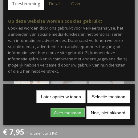
Toestemming
Details
Over
Op deze website worden cookies gebruikt
Cookies worden door ons gebruikt voor verkeersanalyse, het
aanbieden van sociale media-functies en het personaliseren
van informatie en advertenties. Daarnaast verlenen we onze
sociale media-, advertentie- en analysepartners toegang tot
informatie over hoe u onze site gebruikt. Zij kunnen deze
informatie gebruiken in combinatie met andere gegevens die zij
mogelijk hebben verzameld door uw gebruik van hun diensten
of die u hen hebt verstrekt.
Later opnieuw tonen
Selectie toestaan
Parelsjaal 6 •
Alles toestaan
Nee, niet akkoord
Oranje/Zwart/Wit
€ 7,95
(inclusief btw 21%)