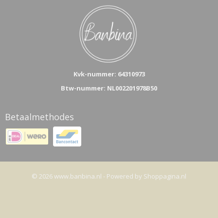
Kvk-n
ummer: 64310973
Btw-nummer: NL002201978B50
Betaalmethodes
© 2026 www.banbina.nl - Powered by Shoppagina.nl