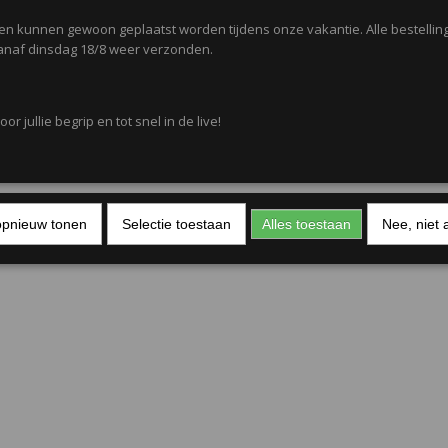
IN WINKELWAGEN
gen kunnen gewoon geplaatst worden tijdens onze vakantie. Alle bestellin
naf dinsdag 18/8 weer verzonden.
or jullie begrip en tot snel in de live!
opnieuw tonen
Selectie toestaan
Alles toestaan
Nee, niet 