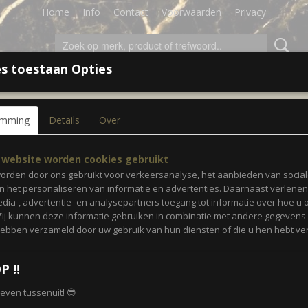
Home
Info
Contact
Voorwaarden
Privacy
s toestaan Opties
LEDING
ACCESSOIRES
SALE!
CADEAUBON
emming
Details
Over
 wit
Parelsjaal 20 • Dots wit
 website worden cookies gebruikt
orden door ons gebruikt voor verkeersanalyse, het aanbieden van socia
en het personaliseren van informatie en advertenties. Daarnaast verlene
€ 7,95
(inclusief btw 21%)
edia-, advertentie- en analysepartners toegang tot informatie over hoe u 
 Zij kunnen deze informatie gebruiken in combinatie met andere gegevens d
✓
Op voorraad
hebben verzameld door uw gebruik van hun diensten of die u hen hebt ver
Aantal
P ‼️
r even tussenuit! 😎