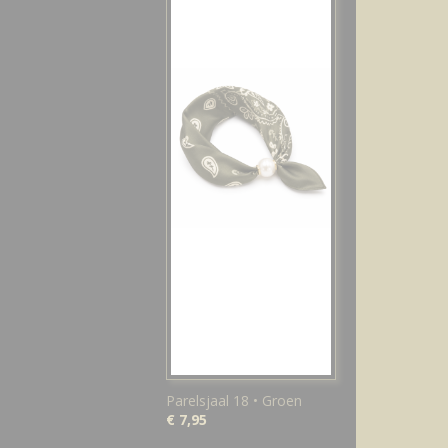
Parelsjaal 18 • Groen
€ 7,95