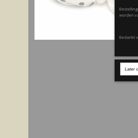
Bestellin
worden va
Bedankt vo
Later 