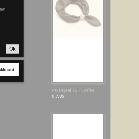
gen
Ok
akkoord
Parelsjaal 16 • Coffee
€ 7,95