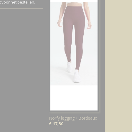
vóór het bestellen.
Norfy legging • Bordeaux
€ 17,50