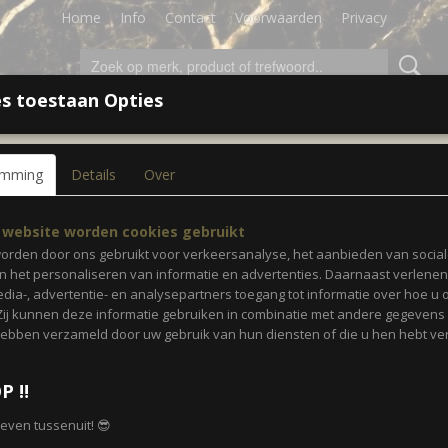
Home
Info
Contact
Voorwaarden
Privacy
s toestaan Opties
LEDING
ACCESSOIRES
SALE!
CADEAUBON
emming
Details
Over
Invisible body - Lichtbla
 website worden cookies gebruikt
orden door ons gebruikt voor verkeersanalyse, het aanbieden van socia
en het personaliseren van informatie en advertenties. Daarnaast verlene
€ 16,50
(inclusief btw 21%)
edia-, advertentie- en analysepartners toegang tot informatie over hoe u 
 Zij kunnen deze informatie gebruiken in combinatie met andere gegevens d
✓
Op voorraad
hebben verzameld door uw gebruik van hun diensten of die u hen hebt ver
Maat
Aantal
P ‼️
r even tussenuit! 😎