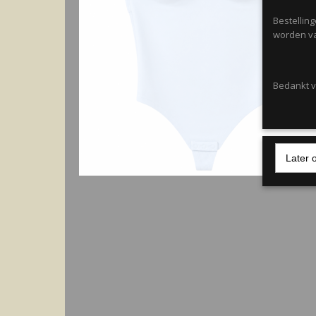
Bestellin
worden va
Bedankt vo
Later 