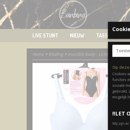
Cookie
LIVE STUNT
NIEUW
TASSEN
K
Toest
Home
>
Kleding
>
Invisible body - Lichtblauw
Op deze
Cookies w
functies 
sociale m
gebruikt.
mogelijk 
‼️LET O
Wij zijn e