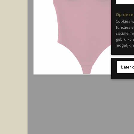
Op deze
Cookies w
functies 
sociale m
gebruikt.
mogelijk 
Later 