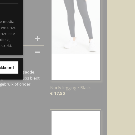
le media-
n we onze
onze site
ie zij
strekt.
akkoord
pen voor een gladde,
orgevormde cups biedt
 gebruik of onder
Norfy legging • Black
€ 17,50