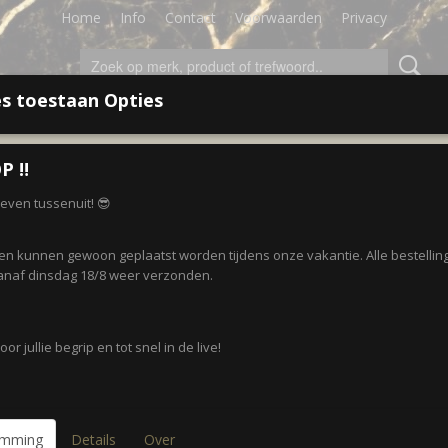
Home
Info
Contact
Voorwaarden
Privacy
s toestaan Opties
LEDING
ACCESSOIRES
SALE!
CADEAUBON
P ‼️
r even tussenuit! 😎
Invisible body - Bordeaux
gen kunnen gewoon geplaatst worden tijdens onze vakantie. Alle bestellin
€ 16,50
naf dinsdag 18/8 weer verzonden.
(inclusief btw 21%)
✘
Niet op voorraad
or jullie begrip en tot snel in de live!
Maat
emming
Details
Over
Uitvoering niet leverbaar