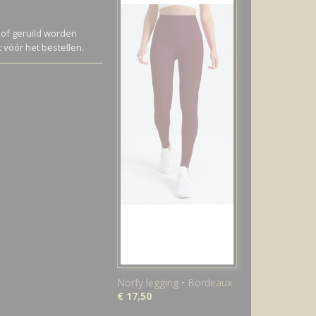
of geruild worden
vóór het bestellen.
Norfy legging • Bordeaux
€ 17,50