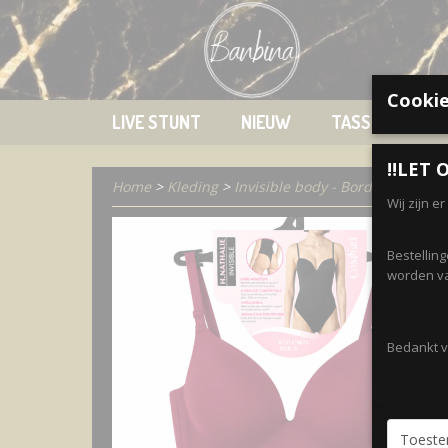
Cookie
LIVE STUNT
NIEUW
TASSEN
K
‼️LET O
Home
>
Kleding
>
Invisible body - Bordeaux
Wij zijn e
Bestellin
worden va
Bedankt vo
Toest