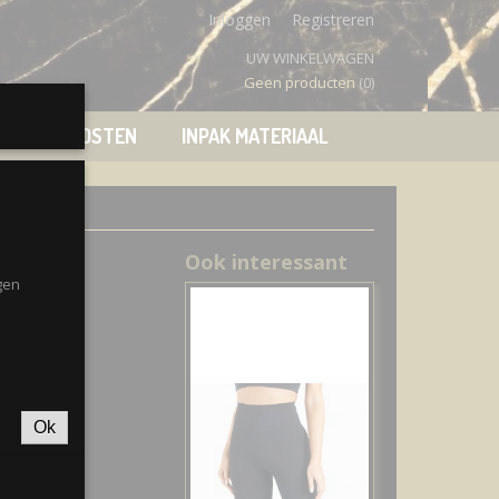
Inloggen
Registreren
UW WINKELWAGEN
Geen producten
(0)
VERZENDKOSTEN
INPAK MATERIAAL
Ook interessant
gen
Ok