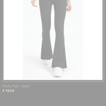
Norfy Flair • Black
€ 18,50