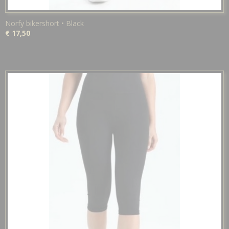
Norfy bikershort • Black
€ 17,50