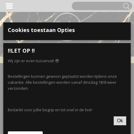
Cookies toestaan Opties
Inloggen
Registreren
UW WINKELWAGEN
‼️LET OP ‼️
Geen producten
(0)
Wij zijn er even tussenuit! 😎
Home
>
Kleding
>
NORFY-Leggings
>
Norfy legging - Soft Mint
Bestellingen kunnen gewoon geplaatst worden tijdens onze
vakantie. Alle bestellingen worden vanaf dinsdag 18/8 weer
verzonden.
Bedankt voor jullie begrip en tot snel in de live!
Ok