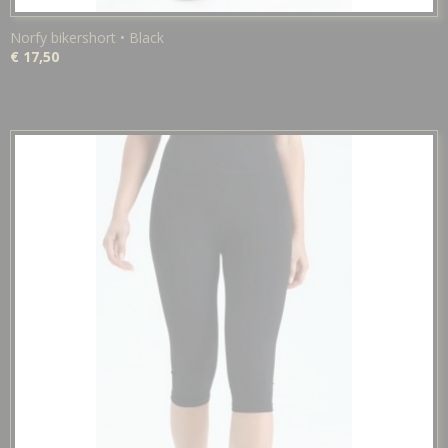
Norfy bikershort • Black
€ 17,50