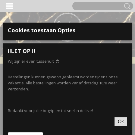
Cookies toestaan Opties
Inloggen
Registreren
UW WINKELWAGEN
‼️LET OP ‼️
Geen producten
(0)
Wij zijn er even tussenuit! 😎
Home
>
Kleding
>
NORFY-Leggings
>
Norfy legging • Mid grey
Bestellingen kunnen gewoon geplaatst worden tijdens onze
vakantie. Alle bestellingen worden vanaf dinsdag 18/8 weer
verzonden.
Bedankt voor jullie begrip en tot snel in de live!
Ok