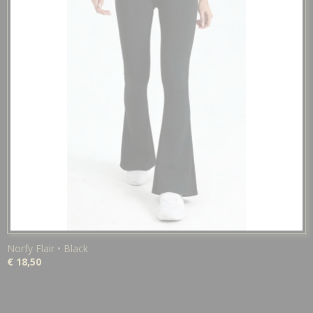
Norfy Flair • Black
€ 18,50