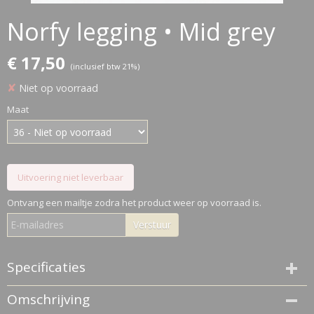
Norfy legging • Mid grey
€ 17,50
(inclusief btw 21%)
✘
Niet op voorraad
Maat
Uitvoering niet leverbaar
Ontvang een mailtje zodra het product weer op voorraad is.
Verstuur
Specificaties
Productcode
Omschrijving
14678-68183