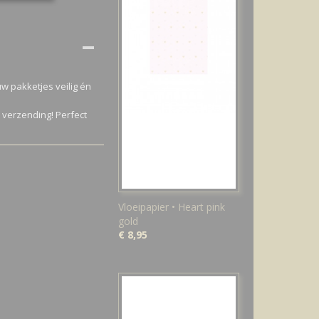
uw pakketjes veilig én
 verzending! Perfect
Vloeipapier • Heart pink
gold
€ 8,95