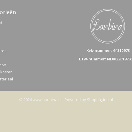
orieën
nt
Kvk-n
ummer: 64310973
ires
Btw-nummer: NL002201978
bon
kosten
teriaal
© 2026 www.banbina.nl - Powered by Shoppagina.nl