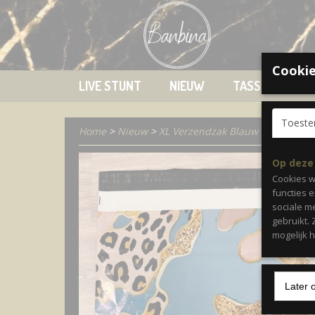
Cookie
LIVE STUNT
NIEUW
TASSEN
K
Toest
Home
>
Nieuw
>
XL Verzendzak Blauw • 25 stuks
Op deze
Cookies w
functies 
sociale m
gebruikt.
mogelijk 
Later 