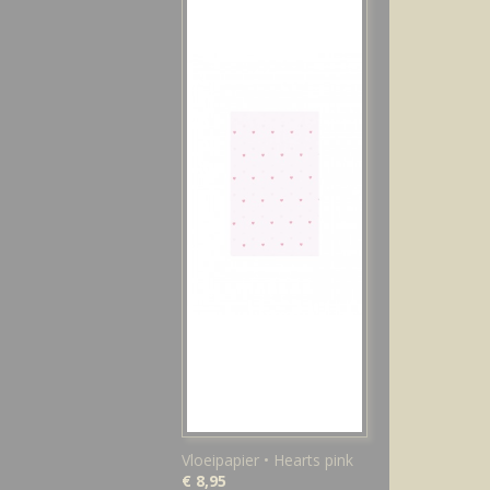
Vloeipapier • Hearts pink
€ 8,95