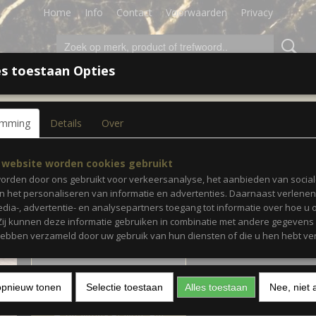
Home
Info
Contact
Voorwaarden
Privacy
s toestaan Opties
LEDING
ACCESSOIRES
SALE!
CADEAUBON
emming
Details
Over
XL Verzendzak Blauw • 25
 website worden cookies gebruikt
orden door ons gebruikt voor verkeersanalyse, het aanbieden van socia
en het personaliseren van informatie en advertenties. Daarnaast verlene
€ 15,00
(inclusief btw 21%)
edia-, advertentie- en analysepartners toegang tot informatie over hoe u 
 Zij kunnen deze informatie gebruiken in combinatie met andere gegevens d
✓
Op voorraad
hebben verzameld door uw gebruik van hun diensten of die u hen hebt ver
Aantal
opnieuw tonen
Selectie toestaan
Alles toestaan
Nee, niet 