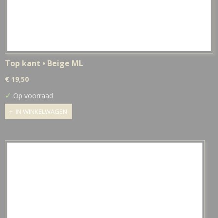
Top kant • Beige ML
€ 19,50
✓
Op voorraad
IN WINKELWAGEN