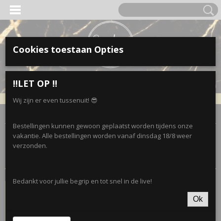
Cookies toestaan Opties
Inloggen
Registreren
UW WINKELWAGEN
‼️LET OP ‼️
Geen producten
(0)
Wij zijn er even tussenuit! 😎
Home
>
Verzendkosten
Bestellingen kunnen gewoon geplaatst worden tijdens onze
vakantie. Alle bestellingen worden vanaf dinsdag 18/8 weer
Sorteer op:
verzonden.
Bedankt voor jullie begrip en tot snel in de live!
Ok